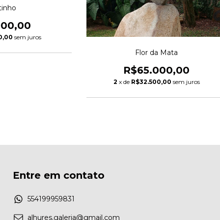
tinho
900,00
0,00
sem juros
Flor da Mata
R$65.000,00
2
x de
R$32.500,00
sem juros
Entre em contato
554199959831
alhures.galeria@gmail.com