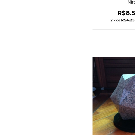
Nir
R$8.
2
x de
R$4.25