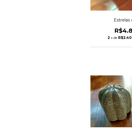
Estrelas
R$4.
2
x de
R$2.40