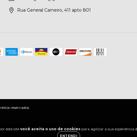
Rua General Carneiro, 411 apto 801
eitos reservados.
or este site
você aceita o uso de cookies
para agilizar a sua experiência
ENTENDI