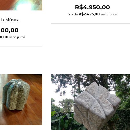
R$4.950,00
2
x de
R$2.475,00
sem juros
 da Música
800,00
0,00
sem juros