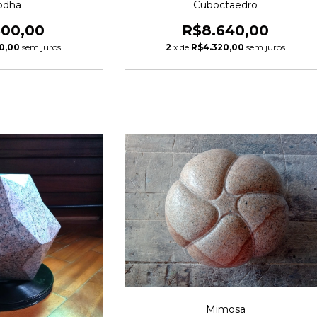
odha
Cuboctaedro
500,00
R$8.640,00
0,00
sem juros
2
x de
R$4.320,00
sem juros
Mimosa