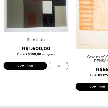
Sem título
R$1.600,00
2
x de
R$800,00
sem juros
Gravura AS 
PENSA
R$65
2
x de
R$325