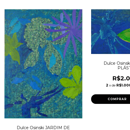
Dulce Osins
PLÁST
R$2.0
2
x de
R$1.00
Dulce Osinski JARDIM DE