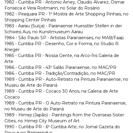
1982 - Curitiba PR - Antonio Arney, Claudio Alvarez, Osmar
Fonseca e Vera Roitmann, no Solar do Rosário
1982 - Piraquara PR - 1ª Mostra de Arte Shopping Pinhais, no
Shopping Center Pinhais
1983 - Aarau (Suíça) - Paranaense Huesstler Stellen in der
Schweis Aus, no Kunstmuseum Aarau
1984 - São Paulo SP - Artistas Paranaenses, no MAB/Faap
1985 - Curitiba PR - Desenho, Cor e Forma, no Studio R.
Krieger
1985 - Curitiba PR - Nossa Gente, na Arco-Íris Galeria de
Arte
1986 - Curitiba PR - 43º Salão Paranaense, no MAC/PR
1986 - Curitiba PR - Tradição/Contradição, no MAC/PR
1989 - Curitiba PR - Auto-Retrato na Pintura Paranaense, no
Museu de Arte do Paraná
1989 - Curitiba PR - Cocaco 30 Anos, na Galeria de Arte
Cocaco
1989 - Curitiba PR - O Auto-Retrato na Pintura Paranaense,
no Museu de Arte do Paraná
1989 - Himeji (Japão) - Paintings from the Overseas Sister
Cities, no Himeji City Museum of Art
1990 - Curitiba PR - 6º Curitiba Arte, no Jornal Gazeta do
Povo e no Bamerindus