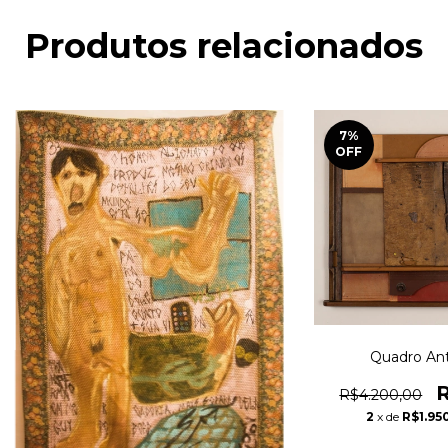
Produtos relacionados
7
%
OFF
Quadro Ant
R$4.200,00
2
x de
R$1.95