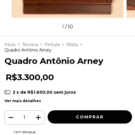
1
/
10
Início
>
Técnica
>
Pintura
>
Mista
>
Quadro Antônio Arney
Quadro Antônio Arney
R$3.300,00
2
x de
R$1.650,00
sem juros
Ver mais detalhes
1
em estoque