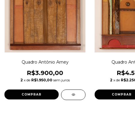
Quadro Antônio Arney
Quadro Ant
R$3.900,00
R$4.5
2
x de
R$1.950,00
sem juros
2
x de
R$2.25