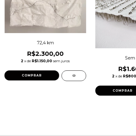
72,4 km
R$2.300,00
Sem t
2
x de
R$1.150,00
sem juros
R$1.6
2
x de
R$800