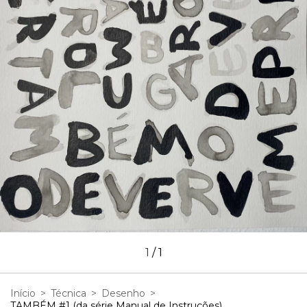
1
/
1
Início
>
Técnica
>
Desenho
>
TAMBÉM #1 (da série Manual de Instruções)