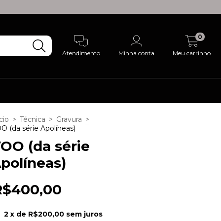
0
Atendimento
Minha conta
Meu carrinho
cio
>
Técnica
>
Gravura
>
O (da série Apolíneas)
OO (da série
políneas)
R$400,00
2
x de
R$200,00
sem juros