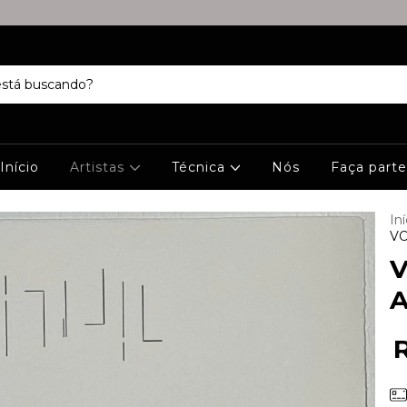
Início
Artistas
Técnica
Nós
Faça parte
Iní
VO
V
A