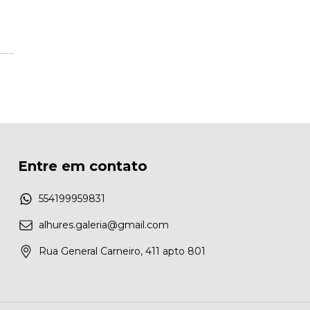
Entre em contato
554199959831
alhures.galeria@gmail.com
Rua General Carneiro, 411 apto 801