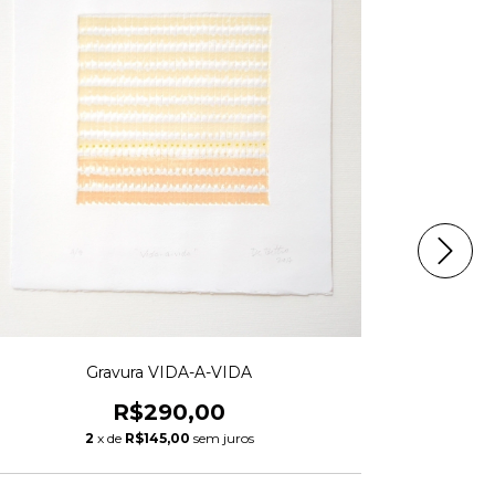
Gravura VIDA-A-VIDA
R$290,00
2
x de
R$145,00
sem juros
A 