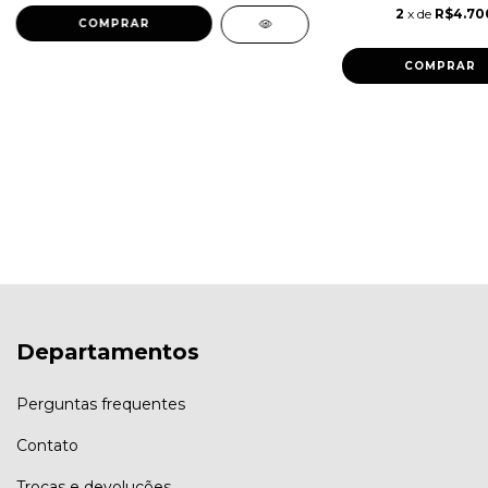
2
x de
R$4.70
Departamentos
Perguntas frequentes
Contato
Trocas e devoluções