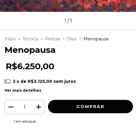
1
/
1
Início
>
Técnica
>
Pintura
>
Óleo
>
Menopausa
Menopausa
R$6.250,00
2
x de
R$3.125,00
sem juros
Ver mais detalhes
1
em estoque