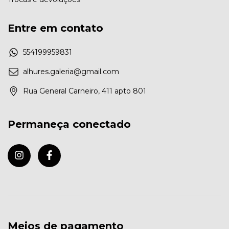
Entre em contato
554199959831
alhures.galeria@gmail.com
Rua General Carneiro, 411 apto 801
Permaneça conectado
Meios de pagamento