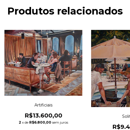
Produtos relacionados
Artificiais
R$13.600,00
Soli
2
x de
R$6.800,00
sem juros
R$9.4