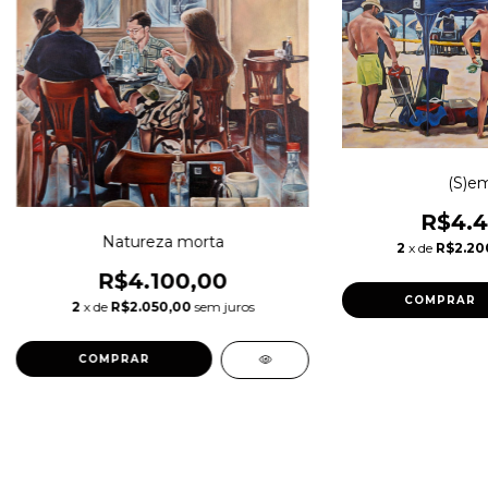
(S)e
R$4.4
Natureza morta
2
x de
R$2.20
R$4.100,00
2
x de
R$2.050,00
sem juros