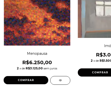
Imó
Menopausa
R$3.0
2
x de
R$1.50
R$6.250,00
2
x de
R$3.125,00
sem juros