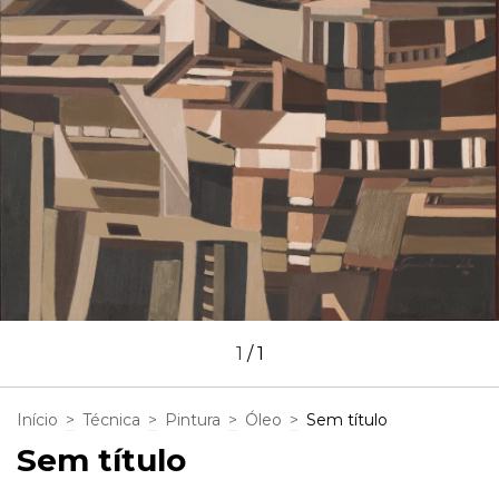
1
/
1
Início
>
Técnica
>
Pintura
>
Óleo
>
Sem título
Sem título